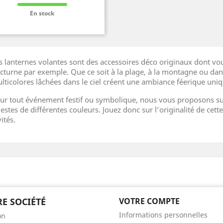
de
Info et Commande

base
En stock
s lanternes volantes sont des accessoires déco originaux dont v
cturne par exemple. Que ce soit à la plage, à la montagne ou dans
lticolores lâchées dans le ciel créent une ambiance féerique uniq
ur tout événement festif ou symbolique, nous vous proposons sur 
lestes de différentes couleurs. Jouez donc sur l’originalité de cet
ités.
E SOCIÉTÉ
VOTRE COMPTE
Informations personnelles
on