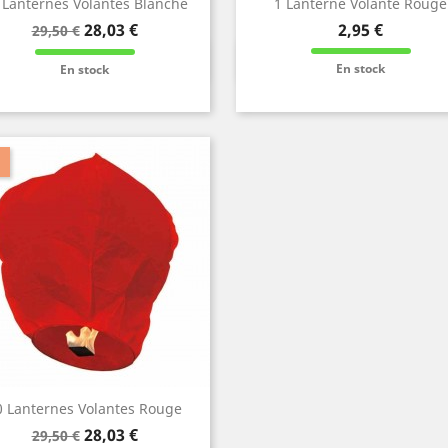
 Lanternes Volantes Blanche
1 Lanterne Volante Rouge
Prix
Prix
Prix
28,03 €
2,95 €
29,50 €
de
Info et Commande
Info et Commande


base
En stock
En stock
0 Lanternes Volantes Rouge
Prix
Prix
28,03 €
29,50 €