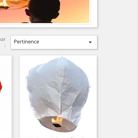
par
Pertinence

: