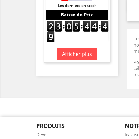
Les derniers en stock
Baisse de Prix
Le
no
mu
Afficher plus
Po
cé
inv
PRODUITS
NOTR
Devis
livrais