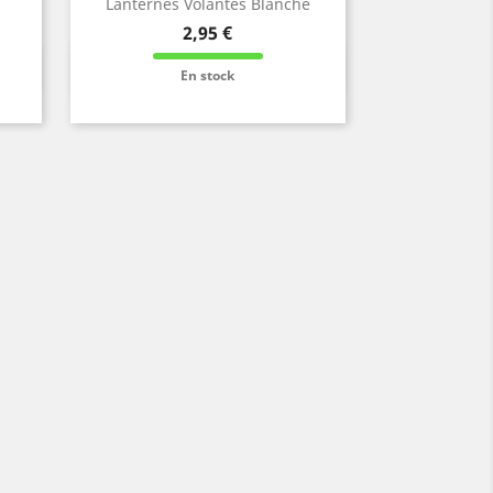
Lanternes Volantes Blanche
Prix
2,95 €
Info et Commande

En stock