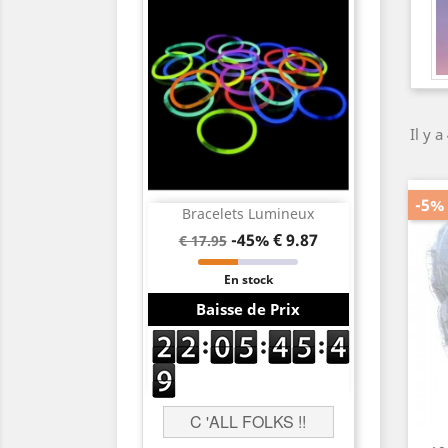
Il y a
-5%
Bracelets Lumineux
-45%
€ 9.87
€ 17.95
En stock
Baisse de Prix
C 'ALL FOLKS !!