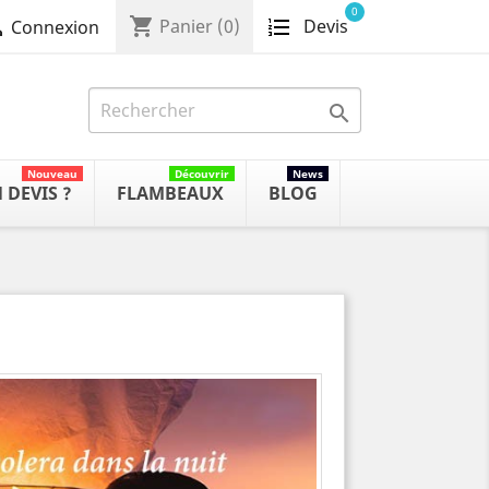
0
shopping_cart
Devis

Panier
(0)
Connexion

Nouveau
Découvrir
News
 DEVIS ?
FLAMBEAUX
BLOG