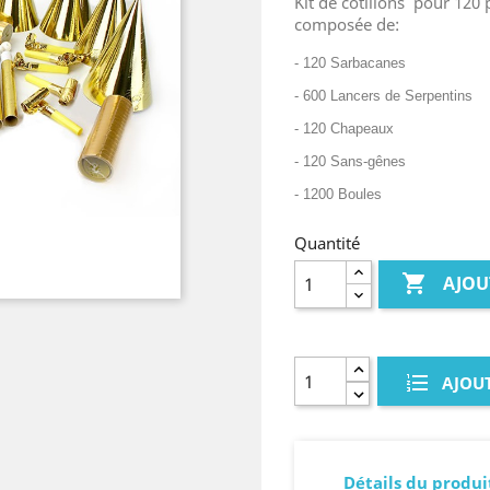
Kit de cotillons pour 120
composée de:
- 120 Sarbacanes
- 600 Lancers de Serpentins
- 120 Chapeaux
- 120 Sans-gênes
- 1200 Boules
Quantité

AJOU
AJOUT
Détails du produi