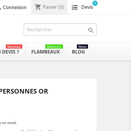
0
shopping_cart
Devis

Panier
(0)
Connexion

Nouveau
Découvrir
News
 DEVIS ?
FLAMBEAUX
BLOG
 PERSONNES OR
s en stock