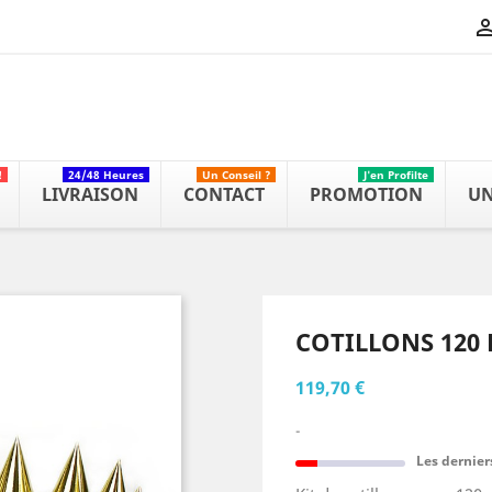
!
24/48 Heures
Un Conseil ?
J'en Profilte
LIVRAISON
CONTACT
PROMOTION
UN
COTILLONS 120
119,70 €
-
Les dernier