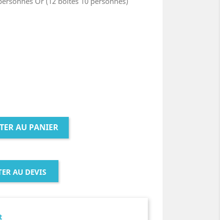
 personnes Or (12 boites 10 personnes)
TER AU PANIER
ER AU DEVIS
t