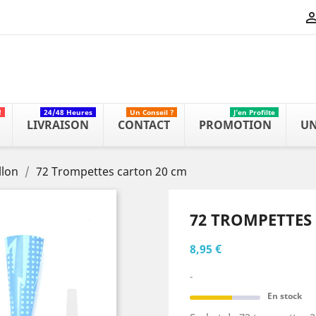
!
24/48 Heures
Un Conseil ?
J'en Profilte
LIVRAISON
CONTACT
PROMOTION
UN
llon
72 Trompettes carton 20 cm
72 TROMPETTES
8,95 €
-
En stock