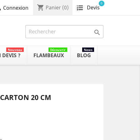
0
shopping_cart
Devis

Panier
(0)
Connexion

Nouveau
Découvrir
News
 DEVIS ?
FLAMBEAUX
BLOG
 CARTON 20 CM