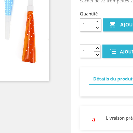
Sachet de 72 trompettes 
Quantité

AJOU
AJOUT
Détails du produi
Livraison pr