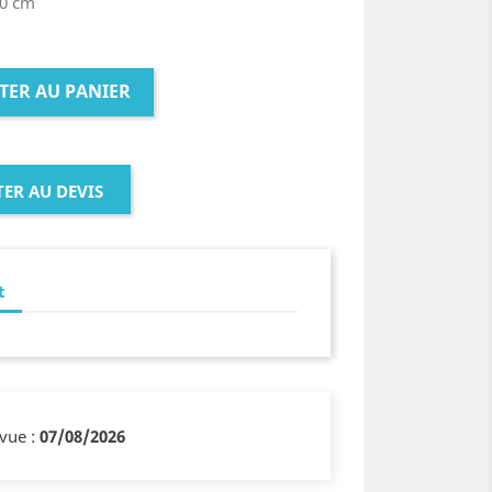
20 cm
TER AU PANIER
ER AU DEVIS
t
évue :
07/08/2026