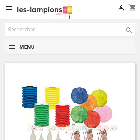
shopping_cart



MENU