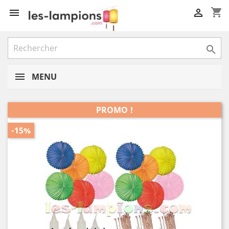
shopping_cart



MENU
PROMO !
-15%