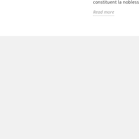
beaux, multicolores ou
l’h
constituent la noblesse,
bruit, il chante, il...
s, avec ou sans
de 
Read more
Read more
Rea
e