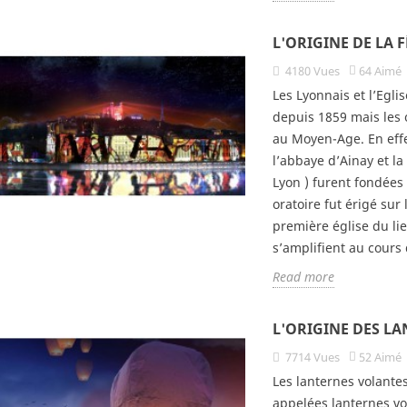
L'ORIGINE DE LA 
4180
Vues
64
Aimé
Les Lyonnais et l’Egli
depuis 1859 mais les 
au Moyen-Age. En effet
ne des Lanternes
L'origine de la Fête des
Cot
l’abbaye d’Ainay et la
s
Lumières
fin
Lyon ) furent fondées
es
52
Aimé
4180
vues
64
Aimé
3
oratoire fut érigé sur 
première église du lie
rnes volantes Les
Les Lyonnais et l’Eglise
La 
s’amplifient au cours 
 célestes sont
catholique célèbrent la Vierge
offi
Read more
t appelées lanternes
Marie depuis 1859 mais les
l’h
ou encore lanternes...
origines de la Fête des
de 
Lumières...
L'ORIGINE DES L
e
Rea
Read more
7714
Vues
52
Aimé
Les lanternes volante
appelées lanternes vo