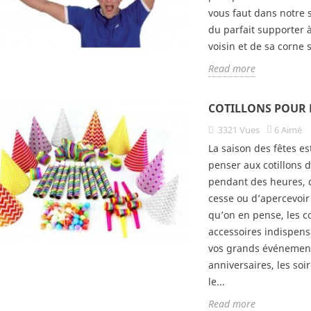
vous faut dans notre 
 pour retraite aux
Boutique du supporter
Cot
du parfait supporter à
aux
fin
1888
vues
4
Aimé
voisin et de sa corne
es
2
Aimé
3
Un vrai supporter porte
Read more
z une large gamme
La 
fièrement les couleurs de son
ns pour la retraite
offi
équipe : il se prépare, il fait du
COTILLONS POUR L
beaux, multicolores ou
l’h
bruit, il chante, il...
s, avec ou sans
de 
3321
Vues
6
Aimé
Read more
Rea
La saison des fêtes est
e
penser aux cotillons 
pendant des heures, d
cesse ou d’apercevoir
qu’on en pense, les co
accessoires indispens
vos grands événements
anniversaires, les so
le...
Read more