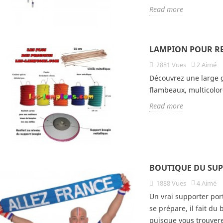
Read more
LAMPION POUR R
2881
Vues
2
Aimé
Découvrez une large 
flambeaux, multicolor
Read more
BOUTIQUE DU SU
1888
Vues
4
Aimé
Un vrai supporter port
se prépare, il fait du
puisque vous trouvere