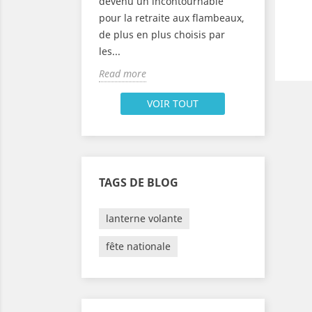
devenu un incontournable
859 mais les
aux flam
pour la retraite aux flambeaux,
Fête des
tricolore
de plus en plus choisis par
bougies
les...
Read mor
Read more
VOIR TOUT
TAGS DE BLOG
lanterne volante
fête nationale