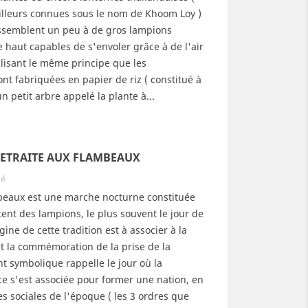
ailleurs connues sous le nom de Khoom Loy )
essemblent un peu à de gros lampions
 haut capables de s'envoler grâce à de l'air
ilisant le même principe que les
ont fabriquées en papier de riz ( constitué à
n petit arbre appelé la plante à...
 RETRAITE AUX FLAMBEAUX
mé
mbeaux est une marche nocturne constituée
ent des lampions, le plus souvent le jour de
illons pour les fêtes de
L'origine de la Fête des
igine de cette tradition est à associer à la
 d'année
Lumières
et la commémoration de la prise de la
321
vues
6
Aimé
4180
vues
64
Aimé
nt symbolique rappelle le jour où la
saison des fêtes est
Les Lyonnais et l’Eglise
ce s'est associée pour former une nation, en
ciellement ouverte : il est
catholique célèbrent la Vierge
s sociales de l'époque ( les 3 ordres que