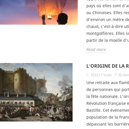
pays où elles sont d'
ou Chinoises. Elles r
d'environ un mètre de
chaud, c'est-à-dire ut
montgolfières. Elles s
partir de la moelle d'u
Read more
L'ORIGINE DE LA
102217
Vues
30
Ai
Une retraite aux fla
de personnes qui port
 pour retraite aux
Boutique du supporter
Cot
la fête nationale. L'or
aux
fin
1888
vues
4
Aimé
Révolution française 
ues
2
Aimé
3
Bastille. Cet événeme
Un vrai supporter porte
z une large gamme
La 
population de la Fran
fièrement les couleurs de son
ns pour la retraite
offi
dépassant les barrière
équipe : il se prépare, il fait du