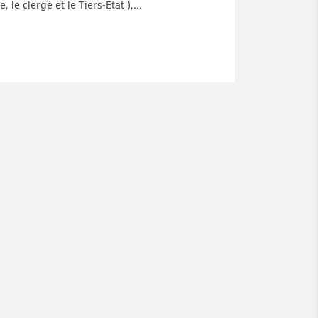
eure de penser aux cotillons
Marie depuis 1859 mais les
 le clergé et le Tiers-Etat ),...
fin d’année ! Certains...
origines de la Fête des
Lumières...
d more
Read more