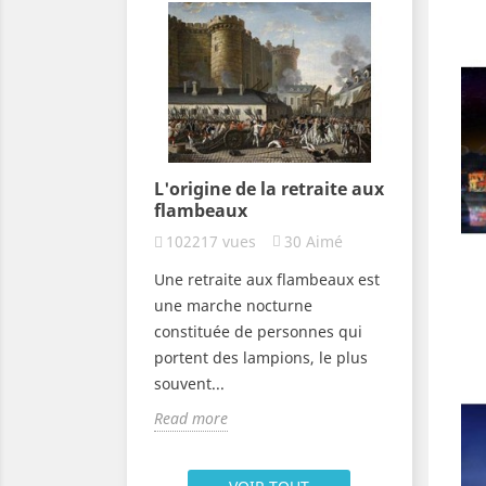
trique led
L'origine de la retraite aux
L'origi
e aux
flambeaux
volante
102217
vues
30
Aimé
7714
vu
4
Aimé
Une retraite aux flambeaux est
Les lante
ctrique est
une marche nocturne
lanternes
ontournable
constituée de personnes qui
égalemen
te aux flambeaux,
portent des lampions, le plus
volantes 
 choisis par
souvent...
Read mor
Read more