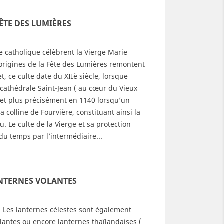
FÊTE DES LUMIÈRES
se catholique célèbrent la Vierge Marie
origines de la Fête des Lumières remontent
, ce culte date du XIIè siècle, lorsque
illons pour les fêtes de
Lampion électrique led
 cathédrale Saint-Jean ( au cœur du Vieux
 d'année
pour retraite aux
 et plus précisément en 1140 lorsqu’un
flambeaux
321
vues
6
Aimé
la colline de Fourvière, constituant ainsi la
3301
vues
4
Aimé
u. Le culte de la Vierge et sa protection
saison des fêtes est
du temps par l’intermédiaire...
Le lampion électrique est
ciellement ouverte : il est
devenu un incontournable
eure de penser aux cotillons
pour la retraite aux flambeaux,
fin d’année ! Certains...
de plus en plus choisis par
ANTERNES VOLANTES
d more
les...
Read more
s Les lanternes célestes sont également
lantes ou encore lanternes thaïlandaises (