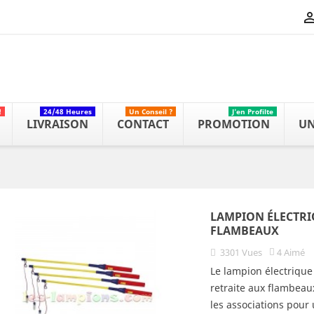
!
24/48 Heures
Un Conseil ?
J'en Profilte
LIVRAISON
CONTACT
PROMOTION
UN
LAMPION ÉLECTRI
FLAMBEAUX
3301
Vues
4
Aimé
Le lampion électrique
retraite aux flambeaux
les associations pour 