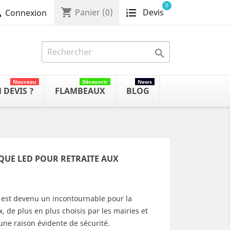
0
shopping_cart
Devis

Panier
(0)
Connexion

Nouveau
Découvrir
News
 DEVIS ?
FLAMBEAUX
BLOG
QUE LED POUR RETRAITE AUX
 est devenu un incontournable pour la
, de plus en plus choisis par les mairies et
une raison évidente de sécurité.