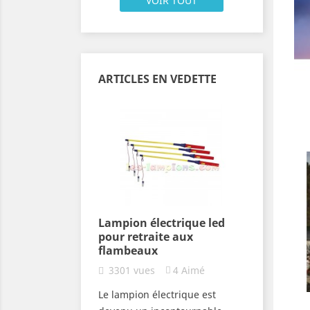
VOIR TOUT
ARTICLES EN VEDETTE
la Fête des
Lampion électrique led
Lampion
pour retraite aux
flambe
flambeaux
64
Aimé
2881
v
3301
vues
4
Aimé
 l’Eglise
Découvre
Le lampion électrique est
brent la Vierge
de lampio