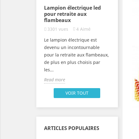
la Fête des
Lampion électrique led
Lampion
pour retraite aux
flambe
flambeaux
64
Aimé
2881
vu
3301
vues
4
Aimé
 l’Eglise
Découvre
Le lampion électrique est
brent la Vierge
de lampio
devenu un incontournable
859 mais les
aux flam
pour la retraite aux flambeaux,
Fête des
tricolore
de plus en plus choisis par
bougies
les...
Read mor
Read more
VOIR TOUT
ARTICLES POPULAIRES