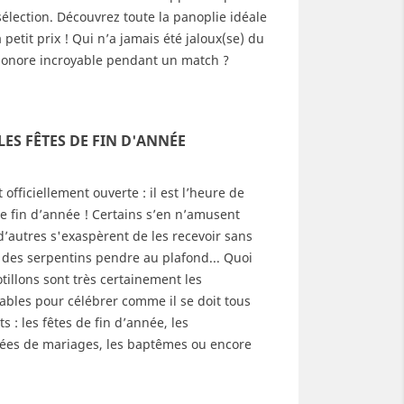
sélection. Découvrez toute la panoplie idéale
illons pour les fêtes de
L'origine de la Fête des
 petit prix ! Qui n’a jamais été jaloux(se) du
 d'année
Lumières
 sonore incroyable pendant un match ?
321
vues
6
Aimé
4180
vues
64
Aimé
saison des fêtes est
Les Lyonnais et l’Eglise
ciellement ouverte : il est
catholique célèbrent la Vierge
ES FÊTES DE FIN D'ANNÉE
eure de penser aux cotillons
Marie depuis 1859 mais les
fin d’année ! Certains...
origines de la Fête des
Lumières...
d more
 officiellement ouverte : il est l’heure de
Read more
de fin d’année ! Certains s’en n’amusent
’autres s'exaspèrent de les recevoir sans
 des serpentins pendre au plafond... Quoi
tillons sont très certainement les
ables pour célébrer comme il se doit tous
 : les fêtes de fin d’année, les
irées de mariages, les baptêmes ou encore