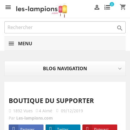
0
shopping_cart



MENU
BLOG NAVIGATION
BOUTIQUE DU SUPPORTER
1892
Vues
4
Aimé
09/12/2019
Par
Les-lampions.com
Partager
Twitter
Pinterest