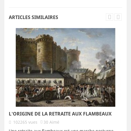
ARTICLES SIMILAIRES
L'ORIGINE DE LA RETRAITE AUX FLAMBEAUX
102265
vues
30
Aimé
Une retraite aux flambeaux est une marche nocturne