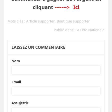
cliquant
------->
Ici
Mots clés :
Article supporter
,
Boutique supporter
Publié dans:
La Fête Nationale
LAISSEZ UN COMMENTAIRE
Nom
Email
Assujettir