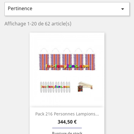
Pertinence

Affichage 1-20 de 62 article(s)
Pack 216 Personnes Lampions...
Prix
344,50 €
Rupture de stock