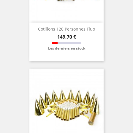
Cotillons 120 Personnes Fluo
Prix
149,70 €
Les derniers en stock