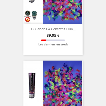
12 Canons À Confettis Fluo...
Prix
89,95 €
Les derniers en stock