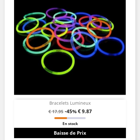
Bracelets Lumineux
-45%
€ 9.87
€ 17.95
En stock
Baisse de Prix