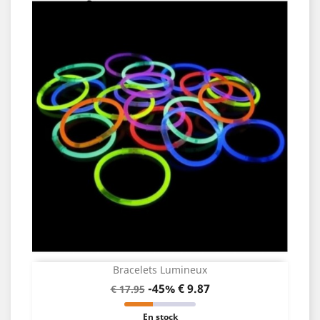
Bracelets Lumineux
-45%
€ 9.87
€ 17.95
En stock