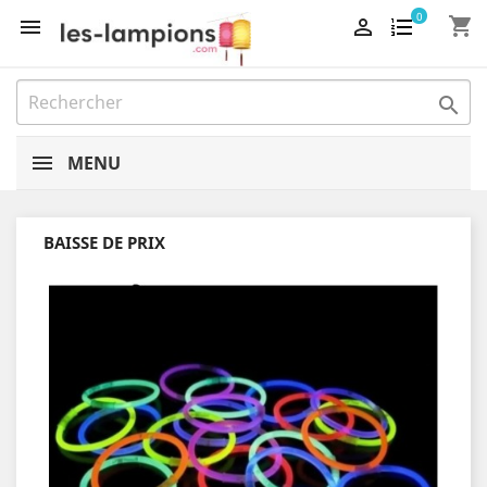
0
shopping_cart



MENU
BAISSE DE PRIX