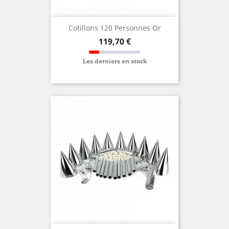
Cotillons 120 Personnes Or
Prix
119,70 €
Les derniers en stock