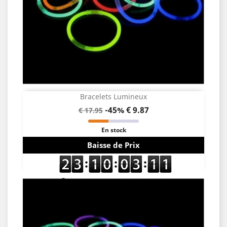
Bracelets Lumineux
-45%
€ 9.87
€ 17.95
En stock
Baisse de Prix